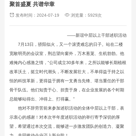
聚首盛夏 共谱华章
发布时间：2024-07-19
浏览量：5929次
——新谊中层以上干部述职活动
7月13日，骄阳似火，又一个滚烫难忘的日子。站在二楼
宽敞明亮的会议室，荆总望向窗外，万木葱茏、生机勃勃。他
难掩内心感激之情，“公司成立30多年来，之所以能够长期植根
改革沃土，挺立时代潮头，不断发展壮大，不单得益于持之以
恒的科技革新，更得益于拥有一支勇当先锋、堪当重任的干部
骨干队伍。他们知责于心、担责于身，在企业发展的各个时期
总能够站得出、冲得上、打得赢。”
他对不辞劳苦前来参加述职活动的全体中层以上干部，表
示衷心的感谢！对本次半年度述职活动的举行寄予深切的厚
望，希望通过本次交流，能够进一步激发团队的创造力、凝聚
力，共同推动企业迈上新台阶！